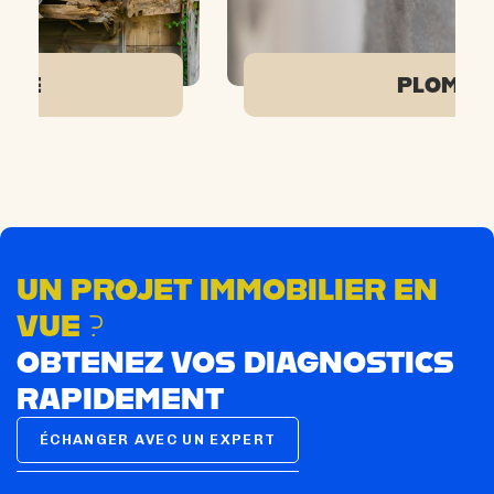
la location
Si absence de plomb, la durée devient
illimitée pour la vente.
PLOMB
UN PROJET IMMOBILIER EN
VUE ?
OBTENEZ VOS DIAGNOSTICS
RAPIDEMENT
ÉCHANGER AVEC UN EXPERT