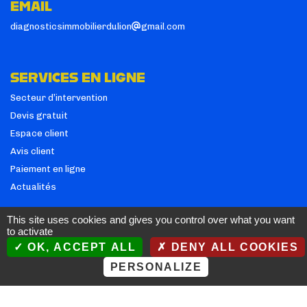
EMAIL
diagnosticsimmobilierdulion
gmail.com
SERVICES EN LIGNE
Secteur d’intervention
Devis gratuit
Espace client
Avis client
Paiement en ligne
Actualités
This site uses cookies and gives you control over what you want
to activate
Diagnostiqueur certifié par
OK, ACCEPT ALL
DENY ALL COOKIES
et prestations couvertes par
PERSONALIZE
Création du site par